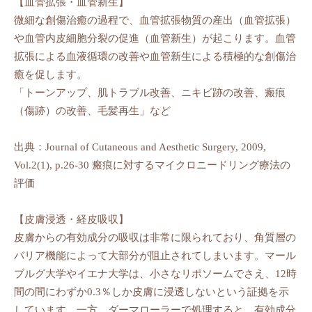
【血管拡張・血管新生】
微細な創傷治癒の過程で、血管拡張物質の産出（血管拡張）
や血管内皮細胞分裂の促進（血管新生）が起こります。血管
拡張による血液循環の改善や血管新生による積極的な創傷治
癒を促します。
「トーンアップ、肌トラブル改善、ニキビ跡の改善、瘢痕
（傷跡）の改善、毛髪再生」など
出典：Journal of Cutaneous and Aesthetic Surgery, 2009,
Vol.2(1), p.26-30 瘢痕に対するマイクロニードリング療法の
評価
【皮膚浸透・経皮吸収】
皮膚からの有効成分の吸収は非常に限られており、角質層の
バリア機能によって大部分が阻止されてしまいます。マール
ブルグ大学やイエナ大学は、小さなリポソームでさえ、12時
間の間にわずか0.3％しか皮膚に浸透しないという証拠を示
しています。一方、ダーマローラーで処理すると、有効成分