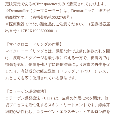
定販売元である㈱Transparenceのみで販売されております。
※Dermaroller（ダーマローラー）は、Dermaroller GmbHの登
録商標です。（商標登録第6632768号）
※医療機器ではない類似品にご注意ください。（医療機器届
出番号：17B2X10006000001）
【マイクロニードリングの作用】
マイクロニードリングとは、微細な針で皮膚に無数の孔を開
け、皮膚へのダメージを最小限に抑える一方で、皮膚内では
損傷を認め、傷跡を残さずに創傷治癒により皮膚の再生を促
したり、有効成分の経皮送達（ドラッグデリバリー）システ
ムとしても広く使用されている療法です。
【コラーゲン誘発療法】
コラーゲン誘発療法（CIT）は、皮膚の外層に穴を開け、修
復プロセスを活性化するスキントリートメントです。線維芽
細胞が活性化し、コラーゲン・エラスチン・ヒアルロン酸を