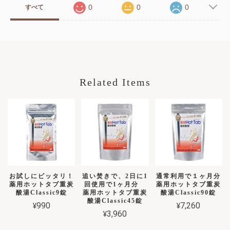
0
0
0
すべて
Related Items
お試しにピッタリ！
追い焚きで、2日に1
通常利用で１ヶ月分
薬用ホットタブ重炭
回使用で1ヶ月分
薬用ホットタブ重炭
酸湯Classic9錠
薬用ホットタブ重炭
酸湯Classic90錠
酸湯Classic45錠
¥990
¥7,260
¥3,960