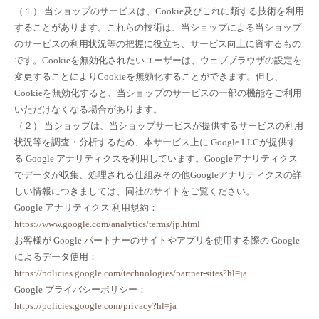
（１） 当ショップのサービスは、Cookie及びこれに類する技術を利用
することがあります。これらの技術は、当ショップによる当ショップ
のサービスの利用状況等の把握に役立ち、サービス向上に資するもの
です。Cookieを無効化されたいユーザーは、ウェブブラウザの設定を
変更することによりCookieを無効化することができます。但し、
Cookieを無効化すると、当ショップのサービスの一部の機能をご利用
いただけなくなる場合があります。
（２） 当ショップは、当ショップサービスが提供するサービスの利用
状況等を調査・分析するため、本サービス上に Google LLCが提供す
る Google アナリティクスを利用しています。Googleアナリティクス
でデータが収集、処理される仕組みその他Googleアナリティクスの詳
しい情報につきましては、同社のサイトをご覧ください。
Google アナリティクス 利用規約：
https://www.google.com/analytics/terms/jp.html
お客様が Google パートナーのサイトやアプリを使用する際の Google
によるデータ使用：
https://policies.google.com/technologies/partner-sites?hl=ja
Google プライバシーポリシー：
https://policies.google.com/privacy?hl=ja