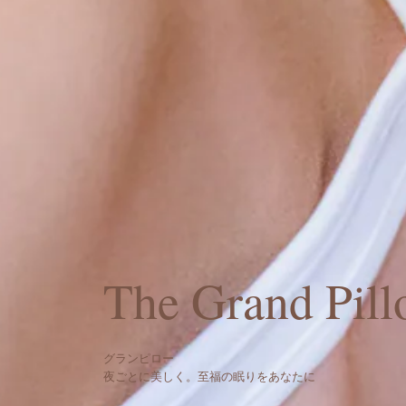
よもぎとあずきのムース
Eating
Moxibustion